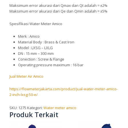
Maksimum error akurasi dari Qmax dan Qt adalah = ±2%
Maksimum error akurasi dari Qe dan Qmin adalah = ±5%
Spesifikasi Water Meter Amico
Merk : Amico
Material Body : Brass & Cast Iron
Model : LXSG – LXLG
DN : 15 mm – 300 mm
Conection : Screw & Flange
Operating pressure maximum : 16 bar
Jual Meter Air Amico
https://flowmeterjakarta.com/product/jual-water-meter-amico-
2-inch-lxsg-50-e/
SKU:
1275
Kategori:
Water meter amico
Produk Terkait