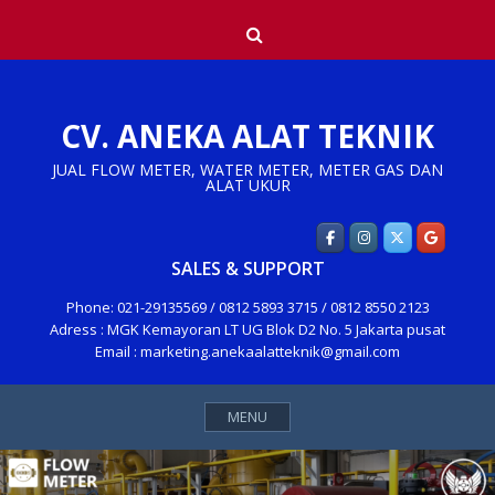
Skip
Search
to
content
CV. ANEKA ALAT TEKNIK
JUAL FLOW METER, WATER METER, METER GAS DAN
ALAT UKUR
SALES & SUPPORT
Phone: 021-29135569 / 0812 5893 3715 / 0812 8550 2123
Adress : MGK Kemayoran LT UG Blok D2 No. 5 Jakarta pusat
Email : marketing.anekaalatteknik@gmail.com
MENU