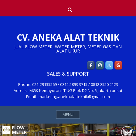
Skip
Search
to
content
CV. ANEKA ALAT TEKNIK
JUAL FLOW METER, WATER METER, METER GAS DAN
ALAT UKUR
SALES & SUPPORT
Phone: 021-29135569 / 0812 5893 3715 / 0812 8550 2123
Adress : MGK Kemayoran LT UG Blok D2 No. 5 Jakarta pusat
Email : marketing.anekaalatteknik@gmail.com
MENU