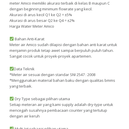
meter Amico memiliki akurasi terbaik di kelas B maupun C
dengan beginning minimum flowrate yang kecil.
Akurasi di arus kecil Q1 ke Q2 = ±5%
Akurasi di arus besar Q2 ke Q4 = ±2%
Harga Water Meter Amico
Bahan Anti-Karat
Meter air Amico sudah dilapisi dengan bahan anti karat untuk
menjamin produk tetap awet sampai berpuluh puluh tahun.
Sangat cocok untuk proyek-proyek apartemen.
Data Teknik
*Meter air sesuai dengan standar SNI 2547 : 2008
*Menggunakan material bahan baku dengan qualitas bmms
yang terbaik.
Dry Type sebagai pilihan utama
Setiap meteran air yang kami supply adalah dry-type untuk
mencegah susahnya pembacaan counter yang tertutup
dengan air keruh
Multi-Jet sebagai pilihan utama