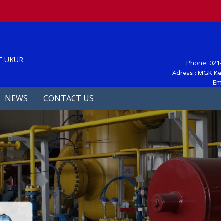
S
T UKUR
Phone: 021-
Adress : MGK Ke
Em
NEWS
CONTACT US