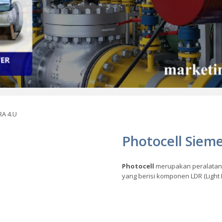
RA 4.U
Photocell Siem
Photocell
merupakan peralatan l
yang berisi komponen LDR (Light