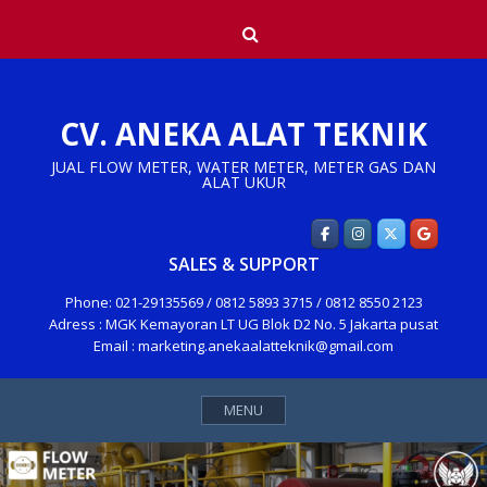
Skip
Search
to
content
CV. ANEKA ALAT TEKNIK
JUAL FLOW METER, WATER METER, METER GAS DAN
ALAT UKUR
SALES & SUPPORT
Phone: 021-29135569 / 0812 5893 3715 / 0812 8550 2123
Adress : MGK Kemayoran LT UG Blok D2 No. 5 Jakarta pusat
Email : marketing.anekaalatteknik@gmail.com
MENU