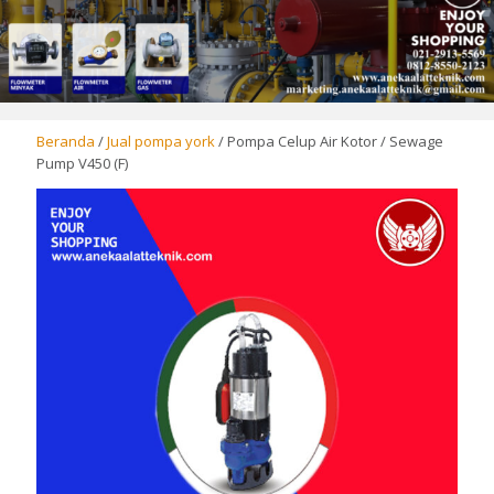
Beranda
/
Jual pompa york
/ Pompa Celup Air Kotor / Sewage
Pump V450 (F)