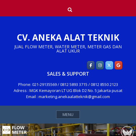
Skip
Search
to
content
CV. ANEKA ALAT TEKNIK
JUAL FLOW METER, WATER METER, METER GAS DAN
ALAT UKUR
SALES & SUPPORT
Phone: 021-29135569 / 0812 5893 3715 / 0812 8550 2123
Adress : MGK Kemayoran LT UG Blok D2 No. 5 Jakarta pusat
Email : marketing.anekaalatteknik@gmail.com
MENU