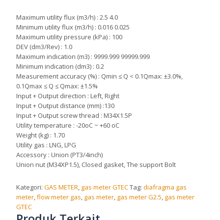
Maximum utility flux (m3/h) : 2.5 4.0
Minimum utility flux (m3/h) : 0.016 0.025
Maximum utility pressure (kPa) : 100
DEV (dm3/Rev) : 1.0
Maximum indication (m3) : 9999.999 99999.999
Minimum indication (dm3) : 0.2
Measurement accuracy (%) : Qmin ≤ Q < 0.1Qmax: ±3.0%,
0.1Qmax ≤ Q ≤ Qmax: ±1.5%
Input + Output direction : Left, Right
Input + Output distance (mm) :130
Input + Output screw thread : M34X1.5P
Utility temperature : -20oC ~ +60 oC
Weight (kg) : 1.70
Utility gas : LNG, LPG
Accessory : Union (PT3/4inch)
Union nut (M34XP1.5), Closed gasket, The support Bolt
Kategori:
GAS METER
,
gas meter GTEC
Tag:
diafragma gas
meter
,
flow meter gas
,
gas meter
,
gas meter G2.5
,
gas meter
GTEC
Produk Terkait