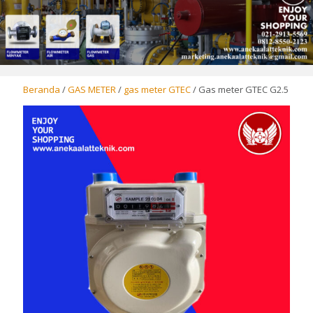
Beranda
/
GAS METER
/
gas meter GTEC
/ Gas meter GTEC G2.5