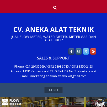
Skip
Search
to
content
CV. ANEKA ALAT TEKNIK
JUAL FLOW METER, WATER METER, METER GAS DAN
ALAT UKUR
SALES & SUPPORT
Phone: 021-29135569 / 0812 5893 3715 / 0812 8550 2123
Adress : MGK Kemayoran LT UG Blok D2 No. 5 Jakarta pusat
Email : marketing.anekaalatteknik@gmail.com
MENU