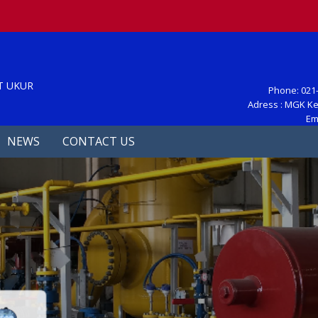
S
T UKUR
Phone: 021-
Adress : MGK Ke
Em
NEWS
CONTACT US