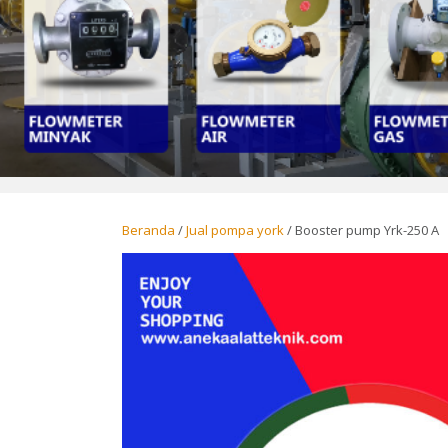
Beranda
/
Jual pompa york
/ Booster pump Yrk-250 A