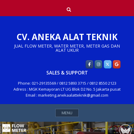
Skip
Search
to
content
CV. ANEKA ALAT TEKNIK
JUAL FLOW METER, WATER METER, METER GAS DAN
ALAT UKUR
SALES & SUPPORT
Phone: 021-29135569 / 0812 5893 3715 / 0812 8550 2123
Adress : MGK Kemayoran LT UG Blok D2 No. 5 Jakarta pusat
Email : marketing.anekaalatteknik@gmail.com
MENU