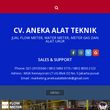
Skip
Search
to
content
CV. ANEKA ALAT TEKNIK
JUAL FLOW METER, WATER METER, METER GAS DAN
ALAT UKUR
SALES & SUPPORT
Phone: 021-29135569 / 0812 5893 3715 / 0812 8550 2123
Adress : MGK Kemayoran LT UG Blok D2 No. 5 Jakarta pusat
Email : marketing.anekaalatteknik@gmail.com
MENU