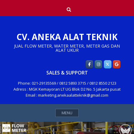
Skip
Search
to
content
CV. ANEKA ALAT TEKNIK
JUAL FLOW METER, WATER METER, METER GAS DAN
ALAT UKUR
SALES & SUPPORT
Phone: 021-29135569 / 0812 5893 3715 / 0812 8550 2123
Adress : MGK Kemayoran LT UG Blok D2 No. 5 Jakarta pusat
Email : marketing.anekaalatteknik@gmail.com
MENU